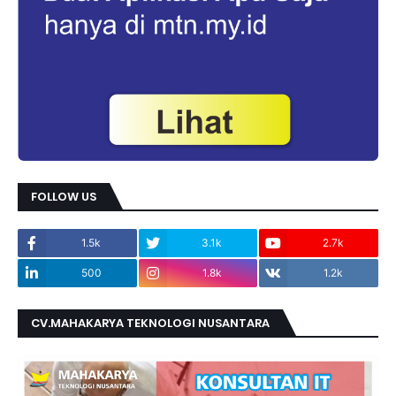
FOLLOW US
1.5k
3.1k
2.7k
500
1.8k
1.2k
CV.MAHAKARYA TEKNOLOGI NUSANTARA