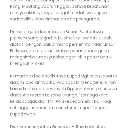
Sementara itu dari laporan Wakil Bupati (Wabup)
Parigi Moutong Badrun Nggai , bahwa kepatuhan
masyarakatnya juga sangat rendah walaupun
sudah dilakukan himbauan dan peringatan.
Demikian juga laporan dari Bupati Buol bahwa
problem yang terjadi di buol belum lama ini sudah
diatasi dengan baik dimana pemerintah dan unsur
Forkopimda terus melakukan penanganan guna
menghimbau masyarakat agar lebih patuh untuk
mengikuti Prokes.
Kemudian disesi berikutnya Bupati Sigi Irwan Lapatta
dalam laporannya, bahwa saat ini trend penurunan
kasus konfirmasi di wilayah Sigi cenderung menurun
dari zona merah ke zona Orange. "semoga kerja
keras satgas dan TNI , Polri kedepan lebih baik lagi
sehingga penurunan kasus terus terjadi," papar
Bupati Irwan.
Diakhir kesempatan Gubernur H. Rusdy Mastura,