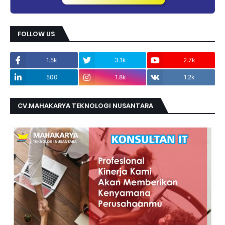
FOLLOW US
1.5k
3.1k
2.7k
500
1.8k
1.2k
CV.MAHAKARYA TEKNOLOGI NUSANTARA