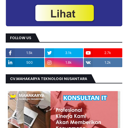
FOLLOW US
1.5k
3.1k
2.7k
500
1.8k
1.2k
CV.MAHAKARYA TEKNOLOGI NUSANTARA