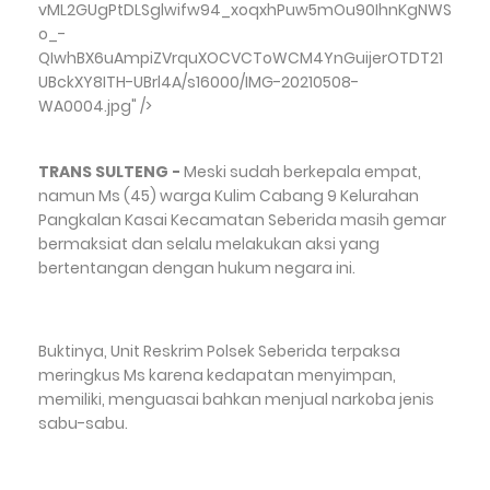
vML2GUgPtDLSglwifw94_xoqxhPuw5mOu90IhnKgNWS
o_-
QIwhBX6uAmpiZVrquXOCVCToWCM4YnGuijerOTDT21
UBckXY8ITH-UBrl4A/s16000/IMG-20210508-
WA0004.jpg" />
TRANS SULTENG -
Meski sudah berkepala empat,
namun Ms (45) warga Kulim Cabang 9 Kelurahan
Pangkalan Kasai Kecamatan Seberida masih gemar
bermaksiat dan selalu melakukan aksi yang
bertentangan dengan hukum negara ini.
Buktinya, Unit Reskrim Polsek Seberida terpaksa
meringkus Ms karena kedapatan menyimpan,
memiliki, menguasai bahkan menjual narkoba jenis
sabu-sabu.