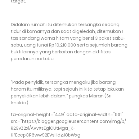
target.
Didalam rumah itu ditemukan tersangka sedang
tidur di kamarnya dan saat digeledah, ditemukan 1
tas sandang warna hitam yang berisi 3 paket sabu-
sabu, uang tunai Rp 10,210.000 serta sejumlah barang
bukti lainnya yang berkaitan dengan aktifitas
peredaran narkoba.
“Pada penyidik, tersangka mengaku jika barang
haram itu miliknya, tapi sejauh ini kita tetap lakukan
penyelidikan lebih dalam,” pungkas Misran.(Sri
Imelda)
ta-original-height="449" data-original-width="661"
src="https://blogger.googleusercontent.com/img/b/
R29vZ2xl/AVvXsEgiGUtMga_K-
KfEccpCR6ww92EVsHdzJ8bWxg-