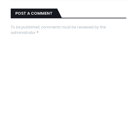
POST A COMMENT
To be published, comments must be reviewed by the
administrator
*