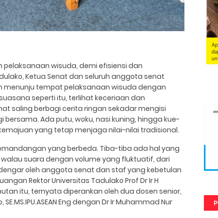
m pelaksanaan wisuda, demi efisiensi dan
dulako, Ketua Senat dan seluruh anggota senat
lum menunju tempat pelaksanaan wisuda dengan
sana seperti itu, terlihat keceriaan dan
t saling berbagi cerita ringan sekadar mengisi
i bersama. Ada putu, woku, nasi kuning, hingga kue-
ajuan yang tetap menjaga nilai-nilai tradisional.
emandangan yang berbeda. Tiba-tiba ada hal yang
l, walau suara dengan volume yang fluktuatif, dari
rdengar oleh anggota senat dan staf yang kebetulan
angan Rektor Universitas Tadulako Prof Dr Ir H
tan itu, ternyata diperankan oleh dua dosen senior,
io, SE.MS.IPU.ASEAN Eng dengan Dr Ir Muhammad Nur
P