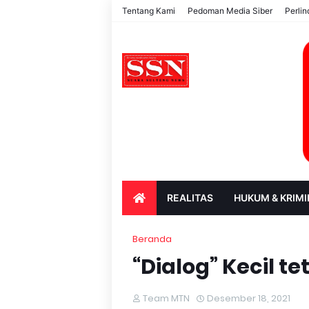
Tentang Kami
Pedoman Media Siber
Perli
REALITAS
HUKUM & KRIMI
PARIWISATA & BUDAYA
PENDIDIK
Beranda
“Dialog” Kecil t
Team MTN
Desember 18, 2021