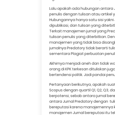
Lalu apakah ada hubungan antara Ju
penulis dengan tulisan atau artikel 
Hubungannya hanya satu sisi yakni 
dipublikasi, dan tulisan yang diter
Terkait manajemen jurnal yang Pred
tulisan penulis yang diterbitkan. Deng
manajemen yang tidak bisa disang
jurnalnya Predatory tidak berarti t
sementara Plagiat perbuatan penuli
Akhirnya menjadi aneh dan tidak w
orang di KPK terkesan dituliskan j
bertendensi politik. Jadi pandai p
Pertanyaan berikutnya, apakah suatu 
Scopus dengan quartil Q1, Q2, Q3, 
berpotensi, sebab antara jurnal ber
antara Jurnal Predatory dengan tuli
bereputasi karena manajemennya k
manajemen Jurnal bereputasi itu tel