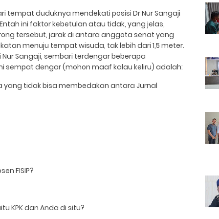
dari tempat duduknya mendekati posisi Dr Nur Sangaji
h ini faktor kebetulan atau tidak, yang jelas,
orong tersebut, jarak di antara anggota senat yang
an menuju tempat wisuda, tak lebih dari 1,5 meter.
rsi Nur Sangaji, sembari terdengar beberapa
i sempat dengar (mohon maaf kalau keliru) adalah:
ia yang tidak bisa membedakan antara Jurnal
?
sen FISIP?
aitu KPK dan Anda di situ?