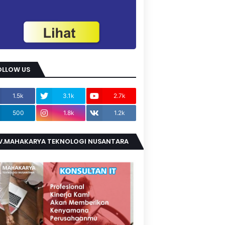
OLLOW US
1.5k
3.1k
2.7k
500
1.8k
1.2k
V.MAHAKARYA TEKNOLOGI NUSANTARA