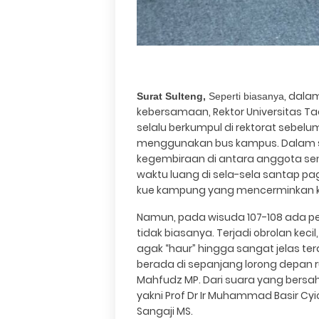
, dala
Surat Sulteng,
Seperti biasanya
kebersamaan, Rektor Universitas Ta
selalu berkumpul di rektorat sebe
menggunakan bus kampus. Dalam sua
kegembiraan di antara anggota sena
waktu luang di sela-sela santap pag
kue kampung yang mencerminkan kem
Namun, pada wisuda 107-108 ada p
tidak biasanya. Terjadi obrolan keci
agak “haur” hingga sangat jelas te
berada di sepanjang lorong depan ru
Mahfudz MP. Dari suara yang bersahu
yakni Prof Dr Ir Muhammad Basir Cy
Sangaji MS.