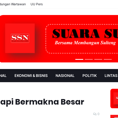
ndungan Wartawan
UU Pers
NAL
EKONOMI & BISNIS
NASIONAL
POLITIK
LINTAS
AN
SOROT
etapi Bermakna Besar
0