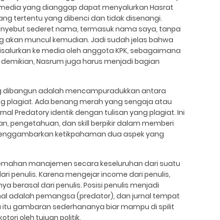
di media yang dianggap dapat menyalurkan Hasrat
g tertentu yang dibenci dan tidak disenangi.
yebut sederet nama, termasuk nama saya, tanpa
 akan muncul kemudian. Jadi sudah jelas bahwa
isalurkan ke media oleh anggota KPK, sebagaimana
 demikian, Nasrum juga harus menjadi bagian
ang dibangun adalah mencampuradukkan antara
ang plagiat. Ada benang merah yang sengaja atau
rnal Predatory identik dengan tulisan yang plagiat. Ini
 pengetahuan, dan skill berpikir dalam memberi
 menggambarkan ketikpahaman dua aspek yang
kelemahan manajemen secara keseluruhan dari suatu
i penulis. Karena mengejar income dari penulis,
berasal dari penulis. Posisi penulis menjadi
al adalah pemangsa (predator), dan jurnal tempat
ra itu gambaran sederhananya biar mampu di spilit
tori oleh tujuan politik.