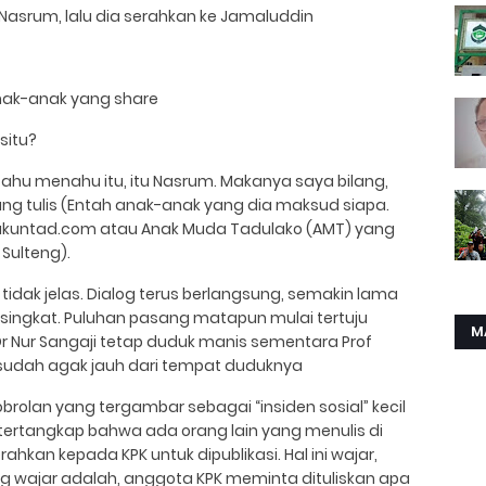
u, Nasrum, lalu dia serahkan ke Jamaluddin
anak-anak yang share
situ?
k tahu menahu itu, itu Nasrum. Makanya saya bilang,
 yang tulis (Entah anak-anak yang dia maksud siapa.
nakuntad.com atau Anak Muda Tadulako (AMT) yang
Sulteng).
tidak jelas. Dialog terus berlangsung, semakin lama
ingkat. Puluhan pasang matapun mulai tertuju
M
Dr Nur Sangaji tetap duduk manis sementara Prof
 sudah agak jauh dari tempat duduknya
obrolan yang tergambar sebagai “insiden sosial” kecil
 tertangkap bahwa ada orang lain yang menulis di
erahkan kepada KPK untuk dipublikasi. Hal ini wajar,
ng wajar adalah, anggota KPK meminta dituliskan apa