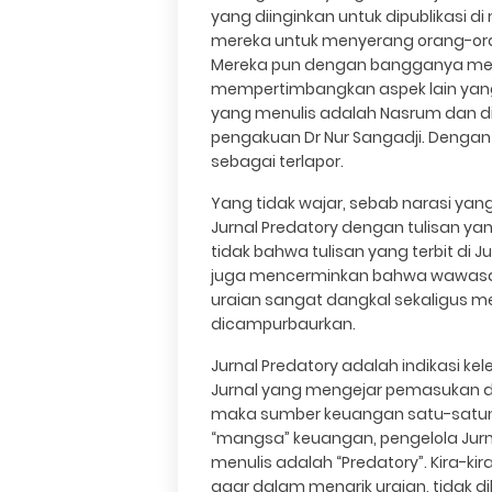
yang diinginkan untuk dipublikasi 
mereka untuk menyerang orang-oran
Mereka pun dengan bangganya men
mempertimbangkan aspek lain yang
yang menulis adalah Nasrum dan d
pengakuan Dr Nur Sangadji. Dengan
sebagai terlapor.
Yang tidak wajar, sebab narasi y
Jurnal Predatory dengan tulisan y
tidak bahwa tulisan yang terbit di Ju
juga mencerminkan bahwa wawasan,
uraian sangat dangkal sekaligus
dicampurbaurkan.
Jurnal Predatory adalah indikasi 
Jurnal yang mengejar pemasukan dar
maka sumber keuangan satu-satunya 
“mangsa” keuangan, pengelola Jurn
menulis adalah “Predatory”. Kira-ki
agar dalam menarik uraian, tidak diko