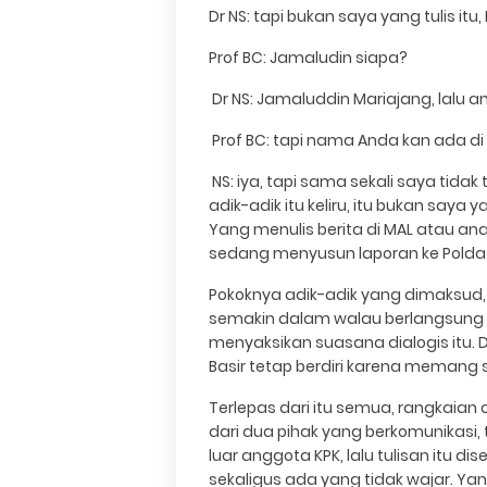
Dr NS: tapi bukan saya yang tulis it
Prof BC: Jamaludin siapa?
Dr NS: Jamaluddin Mariajang, lalu 
Prof BC: tapi nama Anda kan ada di 
NS: iya, tapi sama sekali saya tida
adik-adik itu keliru, itu bukan saya
Yang menulis berita di MAL atau a
sedang menyusun laporan ke Polda 
Pokoknya adik-adik yang dimaksud, 
semakin dalam walau berlangsung s
menyaksikan suasana dialogis itu. 
Basir tetap berdiri karena memang
Terlepas dari itu semua, rangkaian 
dari dua pihak yang berkomunikasi,
luar anggota KPK, lalu tulisan itu dis
sekaligus ada yang tidak wajar. Ya