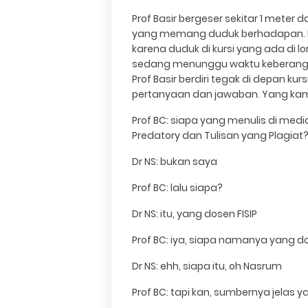
Prof Basir bergeser sekitar 1 meter 
yang memang duduk berhadapan. Enta
karena duduk di kursi yang ada di l
sedang menunggu waktu keberangkat
Prof Basir berdiri tegak di depan ku
pertanyaan dan jawaban. Yang kam
Prof BC: siapa yang menulis di med
Predatory dan Tulisan yang Plagiat
Dr NS: bukan saya
Prof BC: lalu siapa?
Dr NS: itu, yang dosen FISIP
Prof BC: iya, siapa namanya yang do
Dr NS: ehh, siapa itu, oh Nasrum
Prof BC: tapi kan, sumbernya jelas y