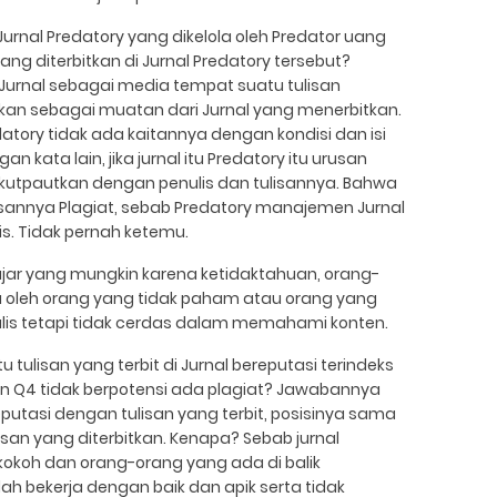
rnal Predatory yang dikelola oleh Predator uang
yang diterbitkan di Jurnal Predatory tersebut?
Jurnal sebagai media tempat suatu tulisan
bitkan sebagai muatan dari Jurnal yang menerbitkan.
atory tidak ada kaitannya dengan kondisi dan isi
an kata lain, jika jurnal itu Predatory itu urusan
kutpautkan dengan penulis dan tulisannya. Bahwa
ulisannya Plagiat, sebab Predatory manajemen Jurnal
s. Tidak pernah ketemu.
ajar yang mungkin karena ketidaktahuan, orang-
uga oleh orang yang tidak paham atau orang yang
enulis tetapi tidak cerdas dalam memahami konten.
tulisan yang terbit di Jurnal bereputasi terindeks
dan Q4 tidak berpotensi ada plagiat? Jawabannya
eputasi dengan tulisan yang terbit, posisinya sama
san yang diterbitkan. Kenapa? Sebab jurnal
okoh dan orang-orang yang ada di balik
ah bekerja dengan baik dan apik serta tidak