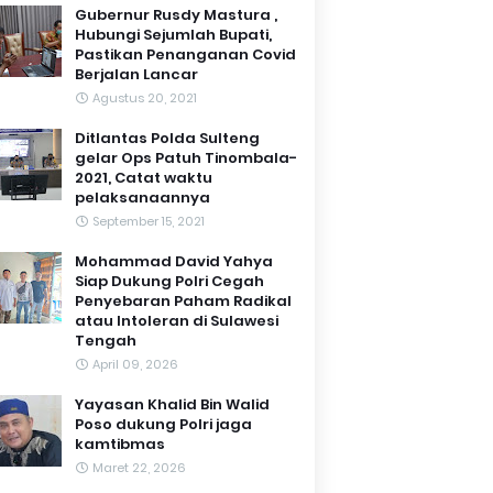
Gubernur Rusdy Mastura ,
Hubungi Sejumlah Bupati,
Pastikan Penanganan Covid
Berjalan Lancar
Agustus 20, 2021
Ditlantas Polda Sulteng
gelar Ops Patuh Tinombala-
2021, Catat waktu
pelaksanaannya
September 15, 2021
Mohammad David Yahya
Siap Dukung Polri Cegah
Penyebaran Paham Radikal
atau Intoleran di Sulawesi
Tengah
April 09, 2026
Yayasan Khalid Bin Walid
Poso dukung Polri jaga
kamtibmas
Maret 22, 2026