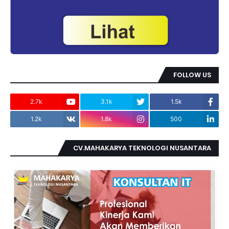
FOLLOW US
2.7k
3.1k
1.5k
1.2k
1.8k
500
CV.MAHAKARYA TEKNOLOGI NUSANTARA