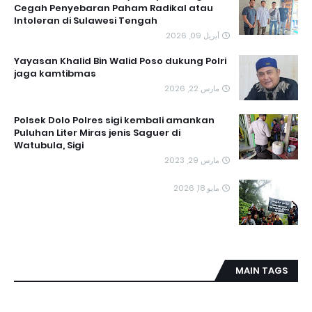
Cegah Penyebaran Paham Radikal atau
Intoleran di Sulawesi Tengah
أبريل 09, 2026
Yayasan Khalid Bin Walid Poso dukung Polri
jaga kamtibmas
مارس 22, 2026
Polsek Dolo Polres sigi kembali amankan
Puluhan Liter Miras jenis Saguer di
Watubula, Sigi
مارس 29, 2023
مايو 18, 2026
MAIN TAGS