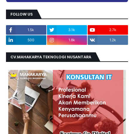
FOLLOW US
1.5k
3.1k
2.7k
500
1.8k
1.2k
CV.MAHAKARYA TEKNOLOGI NUSANTARA