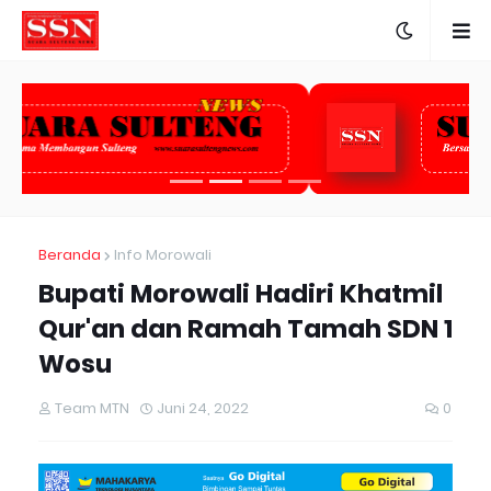
Beranda
Info Morowali
Bupati Morowali Hadiri Khatmil
Qur'an dan Ramah Tamah SDN 1
Wosu
Team MTN
Juni 24, 2022
0