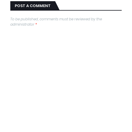
POST A COMMENT
To be published, comments must be reviewed by the
administrator
*