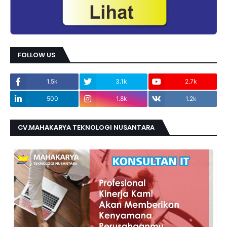
FOLLOW US
1.5k
3.1k
2.7k
500
1.8k
1.2k
CV.MAHAKARYA TEKNOLOGI NUSANTARA