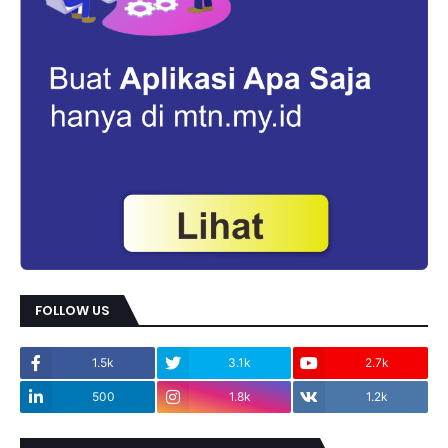
FOLLOW US
1.5k
3.1k
2.7k
500
1.8k
1.2k