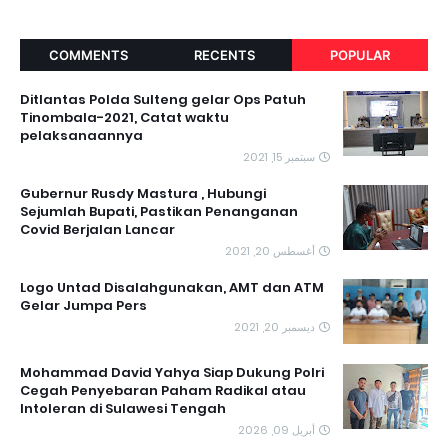
COMMENTS
RECENTS
POPULAR
Ditlantas Polda Sulteng gelar Ops Patuh
Tinombala-2021, Catat waktu
pelaksanaannya
سبتمبر 15, 2021
Gubernur Rusdy Mastura , Hubungi
Sejumlah Bupati, Pastikan Penanganan
Covid Berjalan Lancar
أغسطس 20, 2021
Logo Untad Disalahgunakan, AMT dan ATM
Gelar Jumpa Pers
ديسمبر 20, 2021
Mohammad David Yahya Siap Dukung Polri
Cegah Penyebaran Paham Radikal atau
Intoleran di Sulawesi Tengah
أبريل 09, 2026