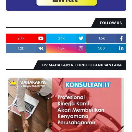
FOLLOW US
2.7k
3.1k
1.5k
1.2k
1.8k
500
CV.MAHAKARYA TEKNOLOGI NUSANTARA