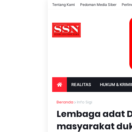
Tentang Kami
Pedoman Media Siber
Perli
REALITAS
HUKUM & KRIMI
PARIWISATA & BUDAYA
PENDIDIK
Beranda
Info Sigi
Lembaga adat Do
masyarakat duk