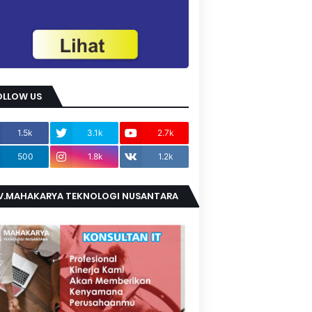
OLLOW US
1.5k
3.1k
2.7k
500
1.8k
1.2k
V.MAHAKARYA TEKNOLOGI NUSANTARA