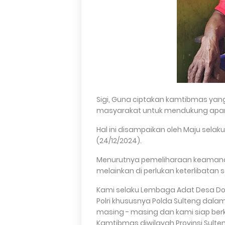
Sigi, Guna ciptakan kamtibmas yan
masyarakat untuk mendukung apara
Hal ini disampaikan oleh Maju sel
(24/12/2024).
Menurutnya pemeliharaan keamanan
melainkan di perlukan keterlibatan
Kami selaku Lembaga Adat Desa D
Polri khususnya Polda Sulteng dal
masing - masing dan kami siap ber
Kamtibmas diwilayah Provinsi Sulten