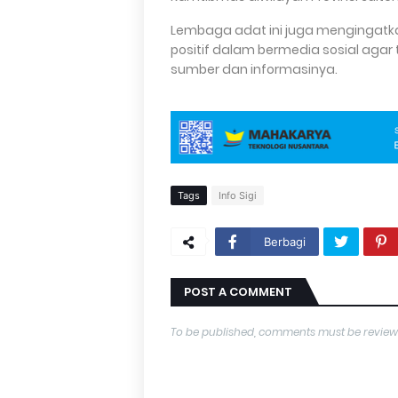
Lembaga adat ini juga mengingatka
positif dalam bermedia sosial agar 
sumber dan informasinya.
Tags
Info Sigi
Berbagi
POST A COMMENT
To be published, comments must be review