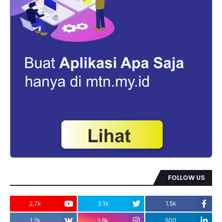
FOLLOW US
2.7k
3.1k
1.5k
1.2k
1.8k
500