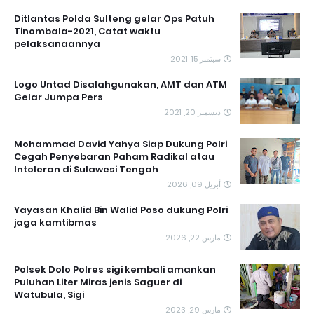
Ditlantas Polda Sulteng gelar Ops Patuh
Tinombala-2021, Catat waktu
pelaksanaannya
سبتمبر 15, 2021
Logo Untad Disalahgunakan, AMT dan ATM
Gelar Jumpa Pers
ديسمبر 20, 2021
Mohammad David Yahya Siap Dukung Polri
Cegah Penyebaran Paham Radikal atau
Intoleran di Sulawesi Tengah
أبريل 09, 2026
Yayasan Khalid Bin Walid Poso dukung Polri
jaga kamtibmas
مارس 22, 2026
Polsek Dolo Polres sigi kembali amankan
Puluhan Liter Miras jenis Saguer di
Watubula, Sigi
مارس 29, 2023