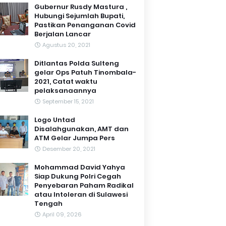
Gubernur Rusdy Mastura ,
Hubungi Sejumlah Bupati,
Pastikan Penanganan Covid
Berjalan Lancar
Agustus 20, 2021
Ditlantas Polda Sulteng
gelar Ops Patuh Tinombala-
2021, Catat waktu
pelaksanaannya
September 15, 2021
Logo Untad
Disalahgunakan, AMT dan
ATM Gelar Jumpa Pers
Desember 20, 2021
Mohammad David Yahya
Siap Dukung Polri Cegah
Penyebaran Paham Radikal
atau Intoleran di Sulawesi
Tengah
April 09, 2026