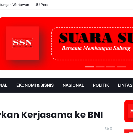
ndungan Wartawan
UU Pers
NAL
EKONOMI & BISNIS
NASIONAL
POLITIK
LINTAS
AN
SOROT
rkan Kerjasama ke BNI
0