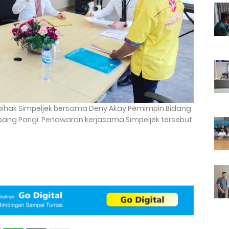
 pihak Simpeljek bersama Deny Akay Pemimpin Bidang
abang Parigi. Penawaran kerjasama Simpeljek tersebut