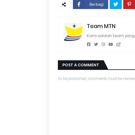
Berbagi
Team MTN
Kami adalah team yang 
POST A COMMENT
To be published, comments must be review