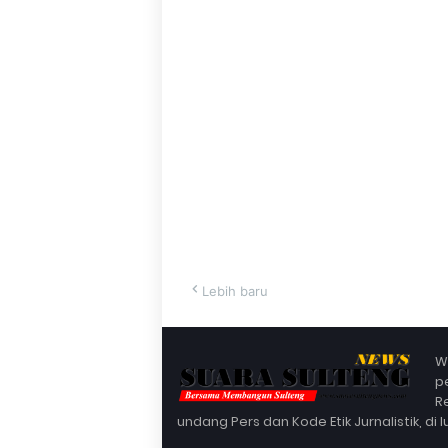
Lebih baru
W
p
R
undang Pers dan Kode Etik Jurnalistik, di