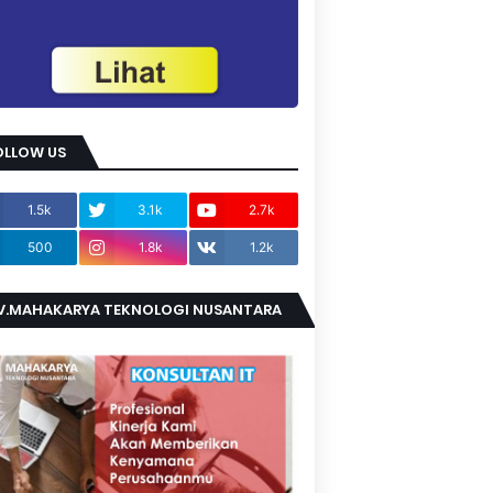
OLLOW US
1.5k
3.1k
2.7k
500
1.8k
1.2k
V.MAHAKARYA TEKNOLOGI NUSANTARA