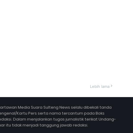
Lebih lama
artawan Media Suara Sulteng News selalu dibekali tanda
engenal/Kartu Pers serta nama tercantum pada Boks
edaksi. Dalam menjalankan tugas jurnalistik terikat Undang-
 luar itu tidak menjadi tanggung jawab redaksi.