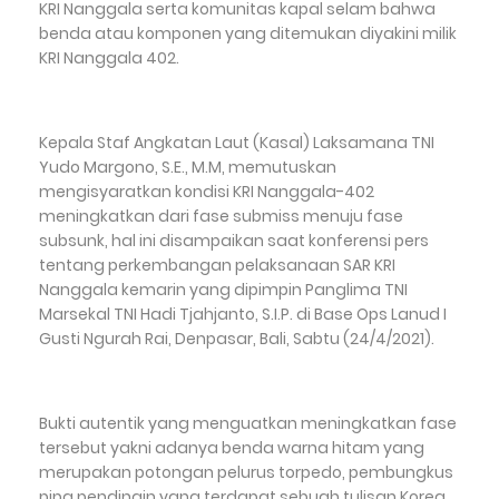
KRI Nanggala serta komunitas kapal selam bahwa
benda atau komponen yang ditemukan diyakini milik
KRI Nanggala 402.
Kepala Staf Angkatan Laut (Kasal) Laksamana TNI
Yudo Margono, S.E., M.M, memutuskan
mengisyaratkan kondisi KRI Nanggala-402
meningkatkan dari fase submiss menuju fase
subsunk, hal ini disampaikan saat konferensi pers
tentang perkembangan pelaksanaan SAR KRI
Nanggala kemarin yang dipimpin Panglima TNI
Marsekal TNI Hadi Tjahjanto, S.I.P. di Base Ops Lanud I
Gusti Ngurah Rai, Denpasar, Bali, Sabtu (24/4/2021).
Bukti autentik yang menguatkan meningkatkan fase
tersebut yakni adanya benda warna hitam yang
merupakan potongan pelurus torpedo, pembungkus
pipa pendingin yang terdapat sebuah tulisan Korea,