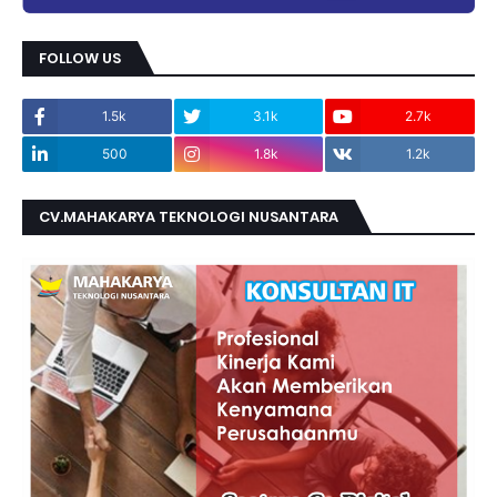
FOLLOW US
1.5k
3.1k
2.7k
500
1.8k
1.2k
CV.MAHAKARYA TEKNOLOGI NUSANTARA