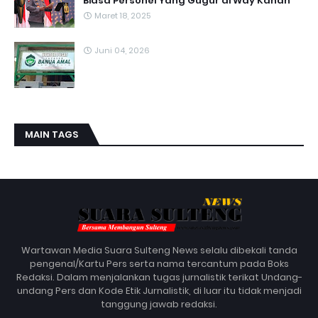
Biasa Personel Yang Gugur di Way Kanan
Maret 18, 2025
Juni 04, 2026
MAIN TAGS
Wartawan Media Suara Sulteng News selalu dibekali tanda
pengenal/Kartu Pers serta nama tercantum pada Boks
Redaksi. Dalam menjalankan tugas jurnalistik terikat Undang-
undang Pers dan Kode Etik Jurnalistik, di luar itu tidak menjadi
tanggung jawab redaksi.