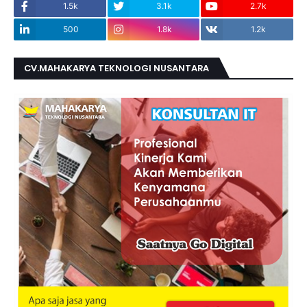
1.5k
3.1k
2.7k
500
1.8k
1.2k
CV.MAHAKARYA TEKNOLOGI NUSANTARA