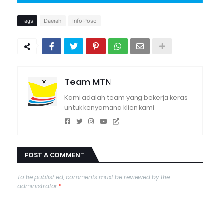
Tags
Daerah
Info Poso
Team MTN
Kami adalah team yang bekerja keras
untuk kenyamana klien kami
POST A COMMENT
To be published, comments must be reviewed by the
administrator
*