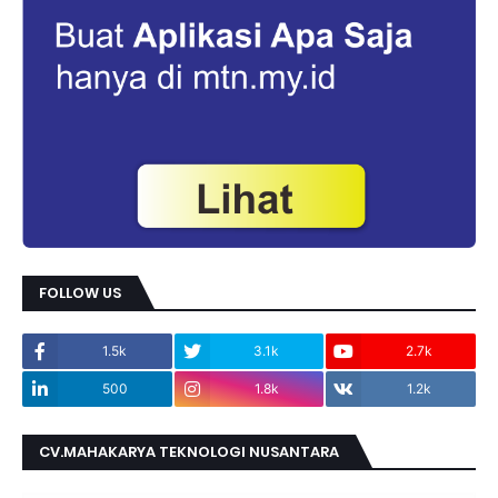
FOLLOW US
1.5k
3.1k
2.7k
500
1.8k
1.2k
CV.MAHAKARYA TEKNOLOGI NUSANTARA