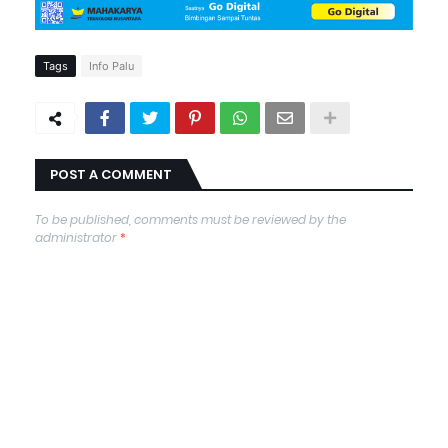
Tags
Info Palu
POST A COMMENT
To be published, comments must be reviewed by the
administrator
*