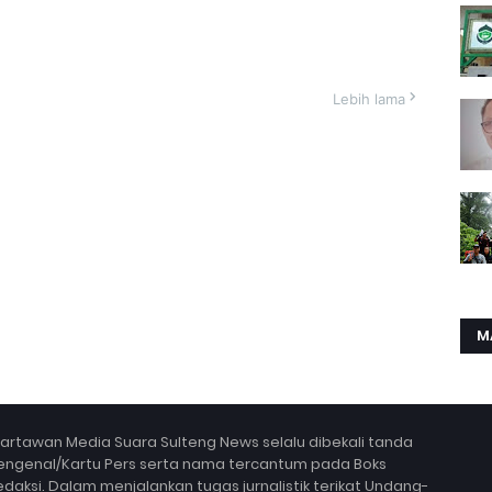
Lebih lama
M
artawan Media Suara Sulteng News selalu dibekali tanda
engenal/Kartu Pers serta nama tercantum pada Boks
edaksi. Dalam menjalankan tugas jurnalistik terikat Undang-