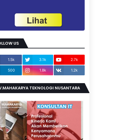
OLLOW US
1.5k
3.1k
2.7k
500
1.8k
1.2k
V.MAHAKARYA TEKNOLOGI NUSANTARA