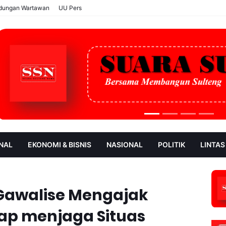
ndungan Wartawan
UU Pers
NAL
EKONOMI & BISNIS
NASIONAL
POLITIK
LINTAS
AN
SOROT
 Gawalise Mengajak
ap menjaga Situas