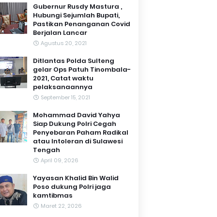
Gubernur Rusdy Mastura ,
Hubungi Sejumlah Bupati,
Pastikan Penanganan Covid
Berjalan Lancar
Agustus 20, 2021
Ditlantas Polda Sulteng
gelar Ops Patuh Tinombala-
2021, Catat waktu
pelaksanaannya
September 15, 2021
Mohammad David Yahya
Siap Dukung Polri Cegah
Penyebaran Paham Radikal
atau Intoleran di Sulawesi
Tengah
April 09, 2026
Yayasan Khalid Bin Walid
Poso dukung Polri jaga
kamtibmas
Maret 22, 2026