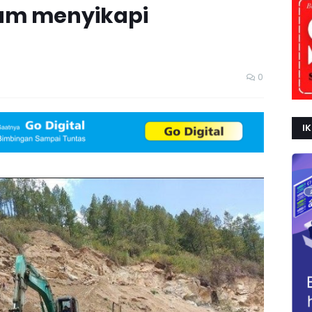
am menyikapi
0
IK