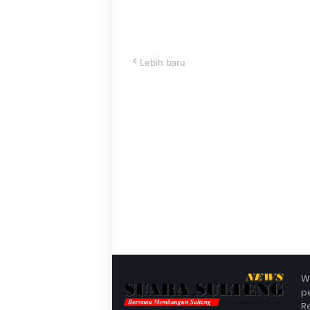
Lebih baru
W
p
R