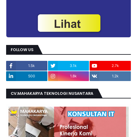
FOLLOW US
1.5k
3.1k
2.7k
500
1.8k
1.2k
CV.MAHAKARYA TEKNOLOGI NUSANTARA