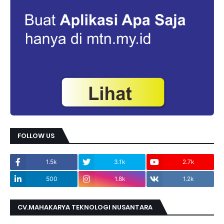
FOLLOW US
1.5k
3.1k
2.7k
500
1.8k
1.2k
CV.MAHAKARYA TEKNOLOGI NUSANTARA