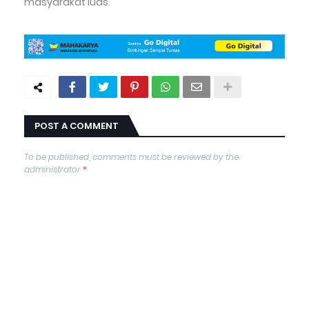
masyarakat luas.
POST A COMMENT
To be published, comments must be reviewed by the
administrator
*