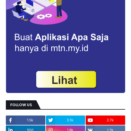
FOLLOW US
1.5k
3.1k
2.7k
500
1.8k
1.2k